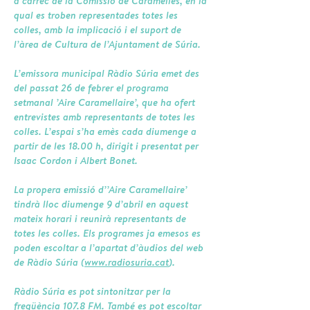
a càrrec de la Comissió de Caramelles, en la
qual es troben representades totes les
colles, amb la implicació i el suport de
l’àrea de Cultura de l’Ajuntament de Súria.
L’emissora municipal Ràdio Súria emet des
del passat 26 de febrer el programa
setmanal ’Aire Caramellaire’, que ha ofert
entrevistes amb representants de totes les
colles. L’espai s’ha emès cada diumenge a
partir de les 18.00 h, dirigit i presentat per
Isaac Cordon i Albert Bonet.
La propera emissió d’’Aire Caramellaire’
tindrà lloc diumenge 9 d’abril en aquest
mateix horari i reunirà representants de
totes les colles. Els programes ja emesos es
poden escoltar a l’apartat d’àudios del web
de Ràdio Súria (
www.radiosuria.cat
).
Ràdio Súria es pot sintonitzar per la
freqüència 107.8 FM. També es pot escoltar