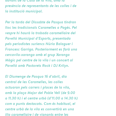
davant de la Casa de la Vila, amb la
presència de representants de les colles i de
la institució municipal.
Per la tarda del Dissabte de Pasqua tindran
lloc les tradicionals Caramelles a Pagès. Pel
vespre hi haurà la trobada caramellaire del
Pavelló Municipal d’Esports, presentada
pels periodistes suriencs Núria Balaguer i
Francesc Garriga. Posteriorment es farà una
cercavila-xaranga amb el grup Xaranga
Màgic pel centre de la vila i un concert al
Pavelló amb Pastorets Rock i DJ Krilyn.
El Diumenge de Pasqua 16 d’abril, dia
central de les Caramelles, les colles
actuaran pels carrers i places de la vila,
amb la plaça Major del Poble Vell (de 9.00
a 11.30 h) i el centre urbà (d’11.00 a 14.30 h)
com a punts destacats. Com és habitual, el
centre urbà de la vila es convertirà en una
illa caramellaire i de vianants entre les